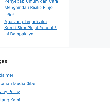
Penyebab Umum dan Cara
Menghindari Risiko Pinjol
Ilegal
Apa yang Terjadi Jika
Kredit Skor Pinjol Rendah?
Ini Dampaknya
ges
claimer
oman Media Siber
vacy Policy
tang Kami