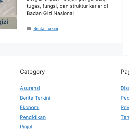
tugas, fungsi, dan struktur karier di
Badan Gizi Nasional
Categories
Berita Terkini
Category
Pa
,
Asuransi
Dis
Berita Terkini
Ped
Ekonomi
Pri
Pendidikan
Ten
Pinjol