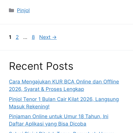
Categories
Pinjol
Page
Page
Page
1
2
…
8
Next
→
Recent Posts
Cara Mengajukan KUR BCA Online dan Offline
2026, Syarat & Proses Lengkap
Pinjol Tenor 1 Bulan Cair Kilat 2026, Langsung
Masuk Rekening!
Pinjaman Online untuk Umur 18 Tahun, Ini
Daftar Aplikasi yang Bisa Dicoba