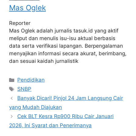
Mas Oglek
Reporter
Mas Oglek adalah jurnalis tasuk.id yang aktif
meliput dan menulis isu-isu aktual berbasis
data serta verifikasi lapangan. Berpengalaman
menyajikan informasi secara akurat, berimbang,
dan sesuai kaidah jurnalistik
Categories
Pendidikan
Tags
SNBP
Banyak Dicari! Pinjol 24 Jam Langsung Cair
yang Mudah Diajukan
Cek BLT Kesra Rp900 Ribu Cair Januari
2026, Ini Syarat dan Penerimanya