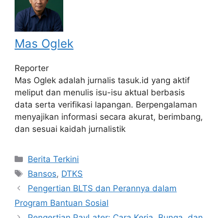
Mas Oglek
Reporter
Mas Oglek adalah jurnalis tasuk.id yang aktif
meliput dan menulis isu-isu aktual berbasis
data serta verifikasi lapangan. Berpengalaman
menyajikan informasi secara akurat, berimbang,
dan sesuai kaidah jurnalistik
Categories
Berita Terkini
Tags
Bansos
,
DTKS
Pengertian BLTS dan Perannya dalam
Program Bantuan Sosial
Pengertian PayLater: Cara Kerja, Bunga, dan