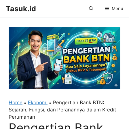
Skip
Tasuk.id
Menu
to
content
Home
»
Ekonomi
»
Pengertian Bank BTN:
Sejarah, Fungsi, dan Peranannya dalam Kredit
Perumahan
Pengertian Bank